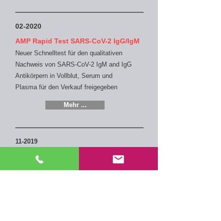
02-2020
AMP Rapid Test SARS-CoV-2 IgG/IgM
Neuer Schnelltest für den qualitativen
Nachweis von SARS-CoV-2 IgM and IgG
Antikörpern in Vollblut, Serum und
Plasma
für den Verkauf freigegeben
Mehr ...
11-2019
AMP ELISA Test AMH - Anti-Müller-
Hormon
Neuer ELISA-Test zum quantitativen
Nachweis von Anti-Müller-Hormon in Serum
für den Verkauf freigegeben
Mehr ...