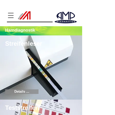
Clinical Chemistry
Harndiagnostik
Streifenleser
Details ...
Teststreifen