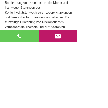
Bestimmung von Krankheiten, die Nieren und
Harnwege, Störungen des
Kohlenhydratstoffwech-sels, Lebererkrankungen
und hämolytische Erkrankungen betreffen. Die
frühzeitige Erkennung von Risikopatienten
verbessert die Therapie und hilft Kosten zu
sparen.
Die Teststreifen können sowohl visuell als auch
unter Verwen-dung geeigneter automatisierter
Streifenlesegeräte ausgewer-tet werden. Die
Verwendung der besten Rohstoffe und ein
effizientes Qualitätskontrollsystem
gewährleisten, dass AMP Harnstreifen für jeden
Parameter Ergebnisse mit optimaler
Genauigkeit liefern.
Durch die Anordnung der einzelnen Testfelder
wird eine Kreuzkontamination wirksam
verhindert. Ein leerer Kompensationsbereich
ermöglicht außerdem eine genaue Analyse des
gefärbten Urins.
Verfügbare Testparameter