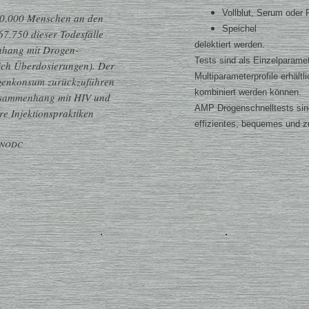
Vollblut, Serum oder
50.000 Menschen an den
Speichel
7.750 dieser Todesfälle
delektiert werden.
nhang mit Drogen-
Tests sind als Einzelparamet
ich Überdosierungen). Der
Multiparameterprofile erhältl
ogenkonsum zurückzuführen
kombiniert werden können.
Zusammenhang mit HIV und
AMP Drogenschnelltests sind 
re Injektionspraktiken
effizientes, bequemes und z
 UNODC