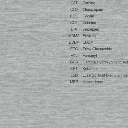
CAT
Cathine
CLO
Clonazepam
COC
Cocain
COT
Cotinine
DIA
Diazepam
MDMA
Ecstasy
EDDP
EDDP
ETG
Ethyl Glucuronide
FYL
Fentanyl
GHB
Gamma Hydroxybutyric Ac
KET
Ketamine
LSD
Lysergic Acid Diethylamide
MEP
Mephedrone