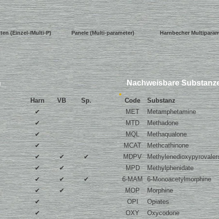
tten
(Einzel-/Multi-P)
Panele
(Multi-parameter)
Harnbecher
M
ultipara
n
Nachweisbare Substanz
Harn
VB
Sp.
Code
Substanz
✔
MET
Metamphetamine
✔
MTD
Methadone
✔
MQL
Methaqualone
✔
MCAT
Methcathinone
✔
✔
✔
MDPV
Methylenedioxypyrovaler
✔
✔
MPD
Methylphenidate
✔
✔
✔
6-MAM
6-Monoacetylmorphine
✔
✔
MOP
Morphine
✔
OPI
Opiates
✔
OXY
Oxycodone