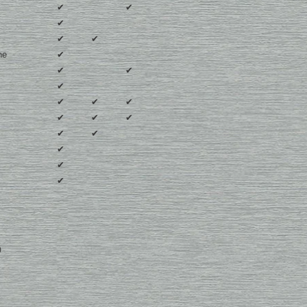
✔
✔
✔
✔
✔
ne
✔
✔
✔
✔
✔
✔
✔
✔
✔
✔
✔
✔
✔
✔
✔
)