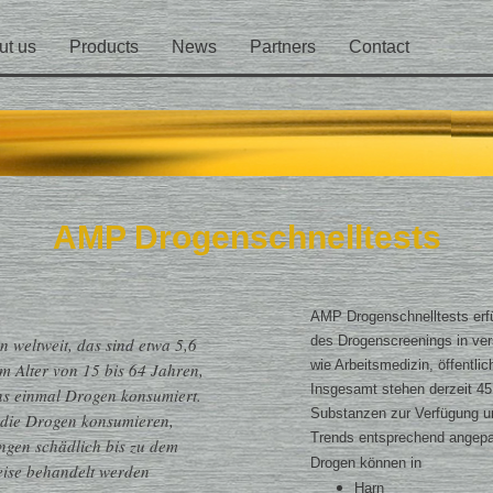
ut us
Products
News
Partners
Contact
AMP Drogenschnelltests
AMP Drogenschnelltests erfül
des Drogenscreenings in v
 weltweit, das sind etwa 5,6
wie Arbeitsmedizin, öffentl
m Alter von 15 bis 64 Jahren,
Insgesamt stehen derzeit 4
s einmal Drogen konsumiert.
Substanzen zur Verfügung un
 die Drogen konsumieren,
Trends entsprechend angepa
gen schädlich bis zu dem
Drogen können in​
eise behandelt werden
Harn