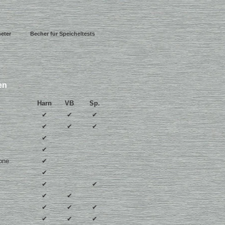
meter
Becher für Speicheltests
en
Harn
VB
Sp.
✔
✔
✔
✔
✔
✔
✔
✔
one
✔
✔
✔
✔
✔
✔
✔
✔
✔
✔
✔
✔