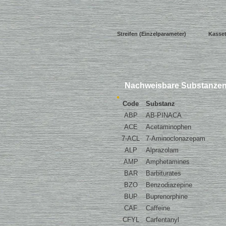
Streifen
(Einzelparameter)
Kasse
Nachweisbare Substanze
Code
Substanz
ABP
AB-PINACA
ACE
Acetaminophen
7-ACL
7-Aminoclonazepam
ALP
Alprazolam
AMP
Amphetamines
BAR
Barbiturates
BZO
Benzodiazepine
BUP
Buprenorphine
CAF
Caffeine
CFYL
Carfentanyl