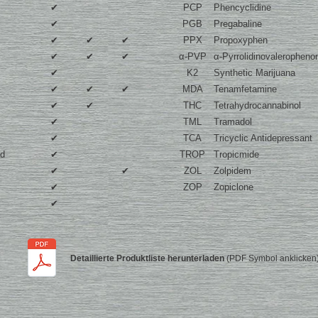
✔
PCP
Phencyclidine
✔
PGB
Pregabaline
✔
✔
✔
PPX
Propoxyphen
✔
✔
✔
α-PVP
α-Pyrrolidinovaleropheno
✔
K2
Synthetic Marijuana
✔
✔
✔
MDA
Tenamfetamine
✔
✔
THC
Tetrahydrocannabinol
✔
TML
Tramadol
✔
TCA
Tricyclic Antidepressant
id
✔
TROP
Tropicmide
✔
✔
ZOL
Zolpidem
✔
ZOP
Zopiclone
✔
Detaillierte Produktliste herunterladen
(PDF Symbol anklicken