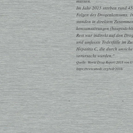
müssen.
Im Jahr 2015 starben rund 4
Folgen des Drogenkonsums. 16
standen in direktem Zusamme
konsumstörungen (hauptsächl
Rest war indirekt auf den Dr
und umfasste Todesfälle im 
Hepatitis C, die durch unsiche
verursacht wurden."
Quelle: World Drug Report 2018 von
https://www.unodc.org/wdr2018/